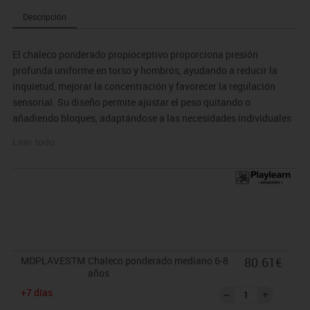
Descripción
El chaleco ponderado propioceptivo proporciona presión
profunda uniforme en torso y hombros, ayudando a reducir la
inquietud, mejorar la concentración y favorecer la regulación
sensorial. Su diseño permite ajustar el peso quitando o
añadiendo bloques, adaptándose a las necesidades individuales
de cada niño. Perfecto para niños con TDAH, TEA o necesidades
Leer todo
de propiocepción, combina comodidad y funcionalidad,
permitiendo moverse con libertad mientras se mantiene el efecto
calmante.
Ideal para uso en casa, aulas multisensoriales o sesiones de
terapia ocupacional, ofrece una herramienta eficaz y discreta
para integrar la propiocepción en la vida diaria.
MDPLAVESTM
Chaleco ponderado mediano 6-8
80.61€
años
+7 días