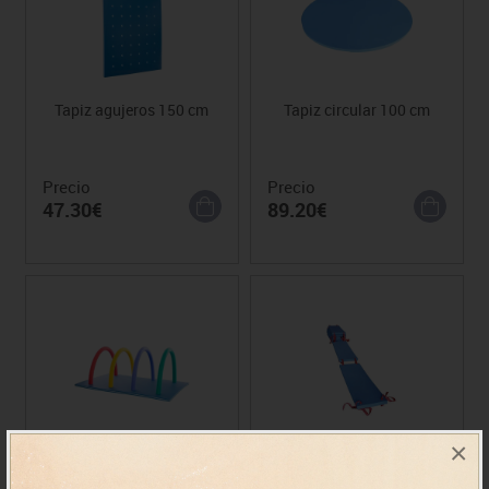
Tapiz agujeros 150 cm
Tapiz circular 100 cm
Precio
Precio
47.30€
89.20€
×
Tapiz con agujeros para
Puente sobre el río kwai
fritas