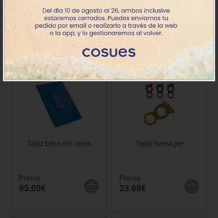
Precio desde
Precio
40.45€
684.80€
Tapiz bebé con cesta
Tapiz forma pie
Precio
Precio
95.09€
23.68€