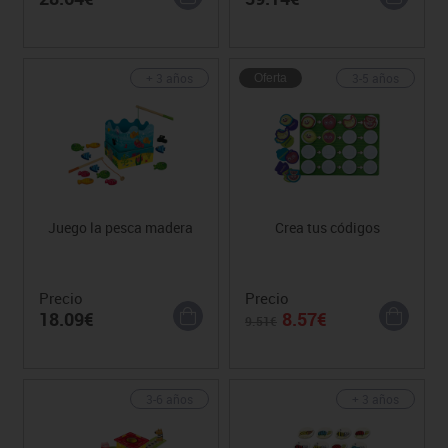
+ 3 años
3-5 años
Oferta
Juego la pesca madera
Crea tus códigos
Precio
Precio
18.09€
8.57€
9.51€
3-6 años
+ 3 años