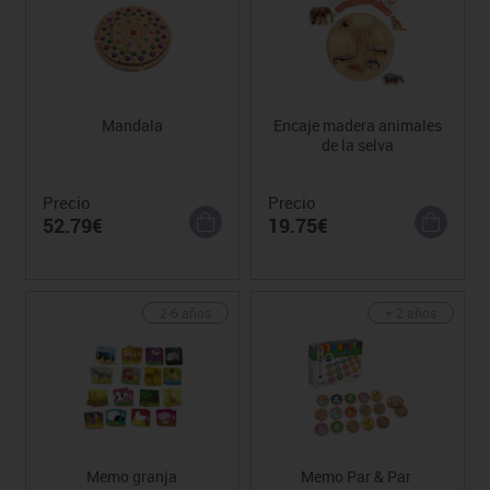
Mandala
Encaje madera animales
de la selva
Precio
Precio
52.79€
19.75€
2-6 años
+ 2 años
Memo granja
Memo Par & Par