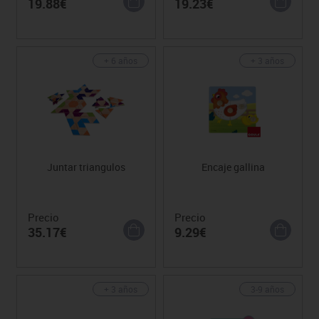
19.88€
19.23€
+ 6 años
+ 3 años
Juntar triangulos
Encaje gallina
Precio
Precio
35.17€
9.29€
+ 3 años
3-9 años