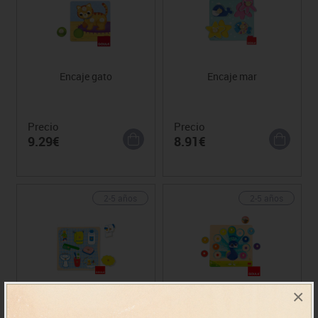
Encaje gato
Encaje mar
Precio
Precio
9.29€
8.91€
2-5 años
2-5 años
×
Encaje baño
Encaje pavo real