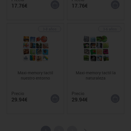
17.76€
17.76€
3-8 años
3-6 años
Maxi-memory tactil
Maxi-memory tactil la
nuestro entorno
naturaleza
Precio
Precio
29.94€
29.94€
1
2
3