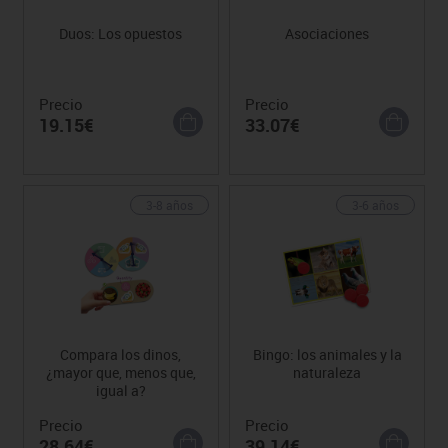
Duos: Los opuestos
Asociaciones
Precio
Precio
19.15€
33.07€
3-8 años
3-6 años
Compara los dinos,
Bingo: los animales y la
¿mayor que, menos que,
naturaleza
igual a?
Precio
Precio
28.64€
39.14€