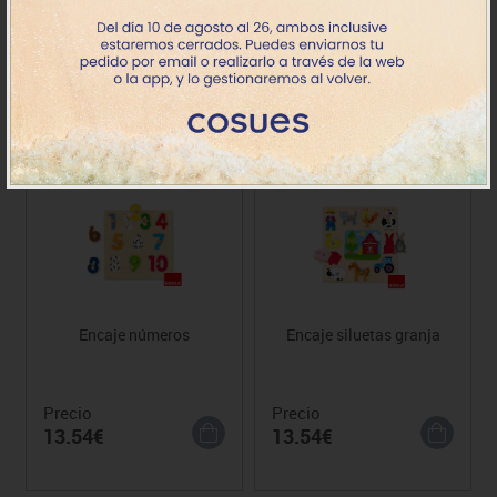
Precio
Precio
11.16€
12.10€
2-5 años
2-5 años
Encaje números
Encaje siluetas granja
Precio
Precio
13.54€
13.54€