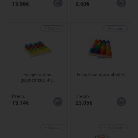
13.96€
9.50€
1-3 años
1-5 años
Encaje formas
Encaje cuentas apilables
geométricas. 4 u.
Precio
Precio
13.14€
23.05€
+ 3 años
+ 18 meses