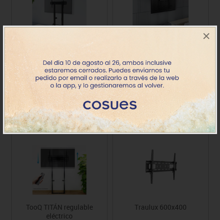
×
TooQ LOTTUS regulable
Aisens WT100HA-353
manivela
regulable con contrapeso
Precio
Precio
278.30€
517.11€
TooQ TITÁN regulable
Traulux 600x400
eléctrico