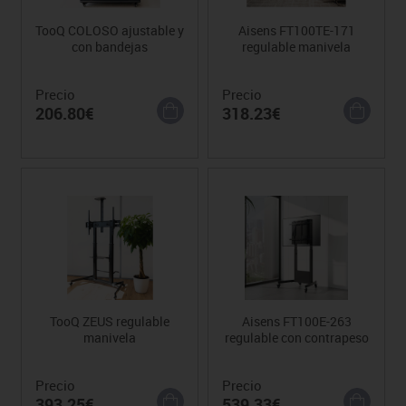
TooQ COLOSO ajustable y
Aisens FT100TE-171
con bandejas
regulable manivela
Precio
Precio
206.80€
318.23€
TooQ ZEUS regulable
Aisens FT100E-263
manivela
regulable con contrapeso
Precio
Precio
393.25€
539.33€