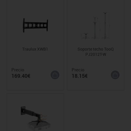
Traulux XWB1
Soporte techo TooQ
PJ2012T-W
Precio
Precio
169.40€
18.15€