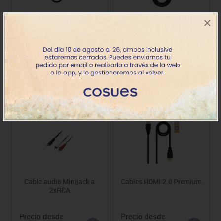
×
Adaptador VGA + Audio a
Cables minijack 3,5 mm
HDMI
Precio
Precio desde
28.56€
2.20€
Cable audio Minijack a
Cables HDMI 2.0 Premium
2xRCA
Precio desde
Precio desde