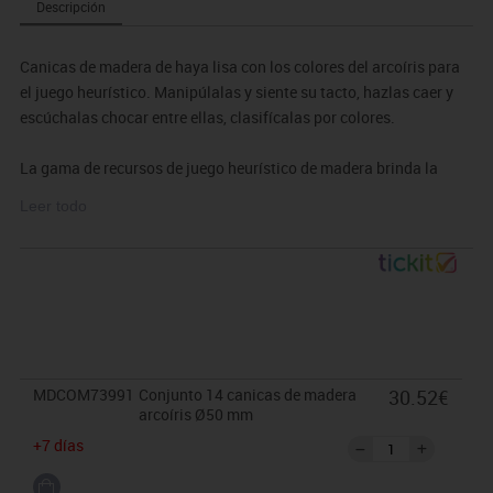
Descripción
Canicas de madera de haya lisa con los colores del arcoíris para
el juego heurístico. Manipúlalas y siente su tacto, hazlas caer y
escúchalas chocar entre ellas, clasifícalas por colores.
La gama de recursos de juego heurístico de madera brinda la
oportunidad de capitalizar la curiosidad de los niños pequeños
Leer todo
sobre los objetos que componen el mundo que los rodea y brinda
valiosas oportunidades para ampliar el aprendizaje de los niños.
La palabra heurística deriva de la palabra griega
eurisko
que
significa
yo descubro
y describe una forma intuitiva de enfrentar
desafíos y resolver problemas.
MDCOM73991
Conjunto 14 canicas de madera
30.52€
La naturaleza abierta del juego heurístico alienta a los niños a
arcoíris Ø50 mm
explorar e investigar a su manera, aplicando sus propias ideas
+7 días
creativas y construyendo sobre sus propias experiencias.