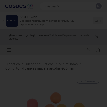
COSUES APP
CERRAR
Resultados de la búsqueda
Abrir
Descarga nuestra app y disfruta de una nueva
experiencia de compra.
¿Eres maestro, colegio o empresa?
Inicia sesión para ver tu tarifa de
precios.
Didáctico
/
Juegos heurísticos
/
Minimundos
/
Conjunto 14 canicas madera arcoíris Ø50 mm
+ 10 meses