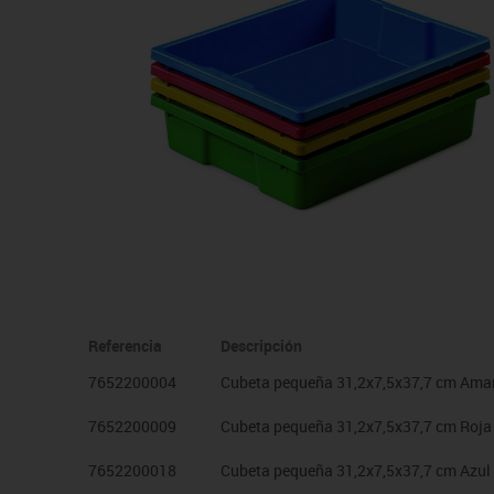
Manualidades
Juegos de mesa
Pizarras, vitrinas y expo
Ps
Material escolar
Juegos simbólicos
Sillas, bancos y taburet
Ti
Plastifica, encuaderna, destruye
Papel y manipulados
Referencia
Descripción
7652200004
Cubeta pequeña 31,2x7,5x37,7 cm Amar
7652200009
Cubeta pequeña 31,2x7,5x37,7 cm Roja
7652200018
Cubeta pequeña 31,2x7,5x37,7 cm Azul