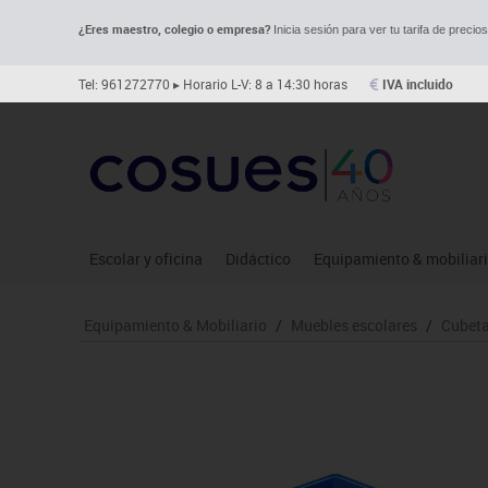
¿Eres maestro, colegio o empresa?
Inicia sesión para ver tu tarifa de precio
Tel: 961272770
▸ Horario L-V: 8 a 14:30 horas
IVA incluido
Escolar y oficina
Didáctico
Equipamiento & mobiliar
Archivo
Asociación y atención
Aulas entornos naturale
Le
Equipamiento & Mobiliario
/
Muebles escolares
/
Cubeta
Complementos oficina
Ciencias
Despachos y oficinas
Ma
Dibujo técnico y artístico
Construcciones
Espacios compartidos
Me
Escritura y corrección
Espacios exteriores
Mesas educación
Mo
Higiene
Espacios multisensoriales
Muebles escolares
Mú
Informática
Juegos heurísticos
Percheros, baldas y taqui
Pr