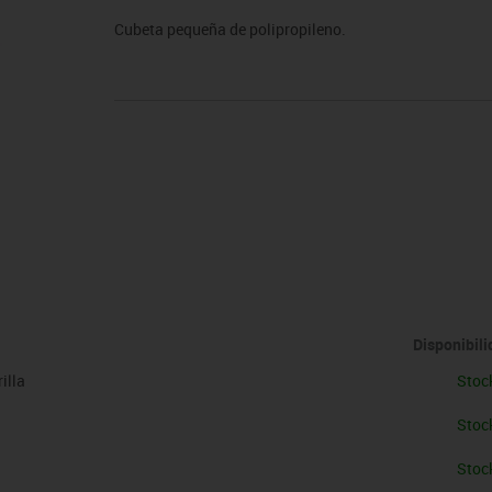
sitores
icomotricidad
Entrenamiento
Micro:bit
Psicomotricidad
Videoproyección
Cubeta pequeña de polipropileno.
es
nkering
Vex robotics
Otros
Disponibil
illa
Stoc
Stoc
Stoc