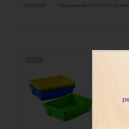
7652200025
Cubeta pequeña 31,2x7,5x37,7 cm Verd
Novedad