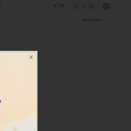
k
4.22€
IVA incluido
×