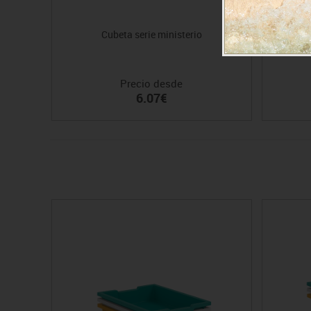
Cubeta serie ministerio
Cu
Precio desde
6.07€