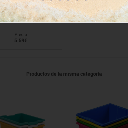
beta grandes serie beech
Precio
5.59€
Productos de la misma categoría