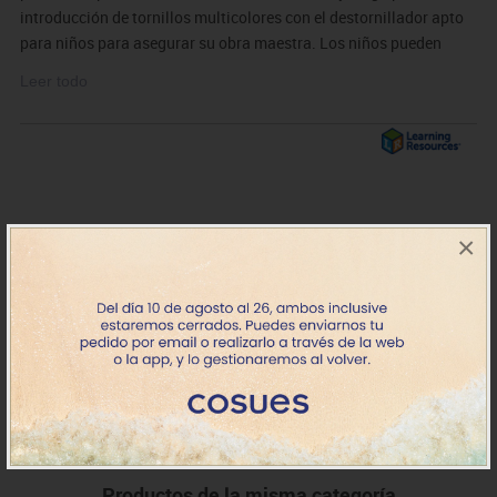
introducción de tornillos multicolores con el destornillador apto
para niños para asegurar su obra maestra. Los niños pueden
personalizar su Rockin Robot con pegatinas coloridas y
Leer todo
decorativas para más tarde jugar con él. El robot mide 20 cm.
Habilidades:
· Construcción, secuenciación, pensamiento lógico, resolución de
problemas y aprendizaje cooperativo
· STEM (Science, Technology, Engineering, Maths)
×
MDLEEI4127
Design & Drill Robot
22.64€
Stock
IVA incluido
Productos de la misma categoría