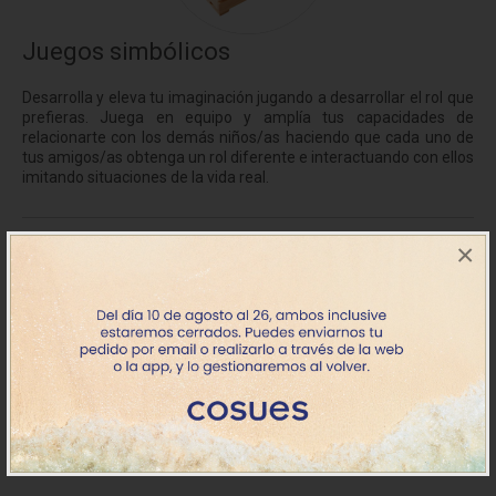
Juegos simbólicos
Desarrolla y eleva tu imaginación jugando a desarrollar el rol que
prefieras. Juega en equipo y amplía tus capacidades de
relacionarte con los demás niños/as haciendo que cada uno de
tus amigos/as obtenga un rol diferente e interactuando con ellos
imitando situaciones de la vida real.
×
Filtros
Ordenar por
Sin resultados en la búsqueda