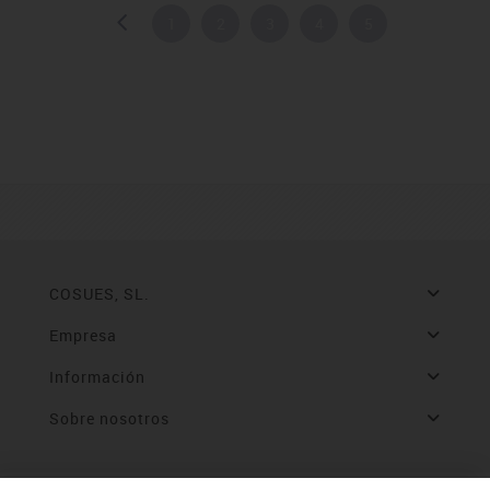
1
2
3
4
5
COSUES, SL.
Empresa
Información
Sobre nosotros