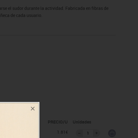
se el sudor durante la actividad. Fabricada en fibras de
ñeca de cada usuario.
×
idad
PRECIO/U
Unidades
as
1.81€