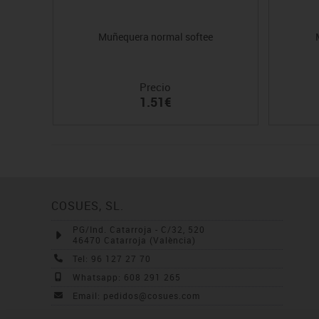
Muñequera normal softee
Precio
1.51€
COSUES, SL.
PG/Ind. Catarroja - C/32, 520
46470 Catarroja (València)
Tel: 96 127 27 70
Whatsapp: 608 291 265
Email: pedidos@cosues.com