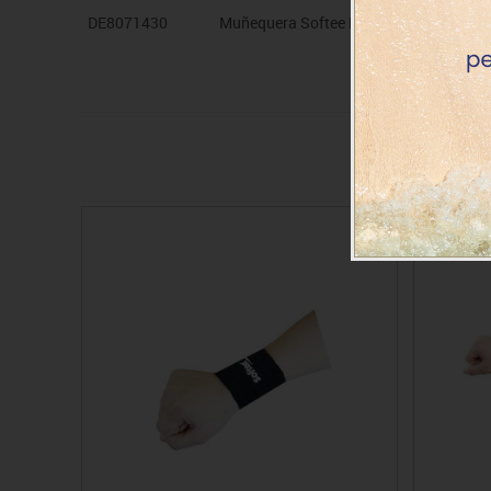
DE8071430
Muñequera Softee Pro Negra