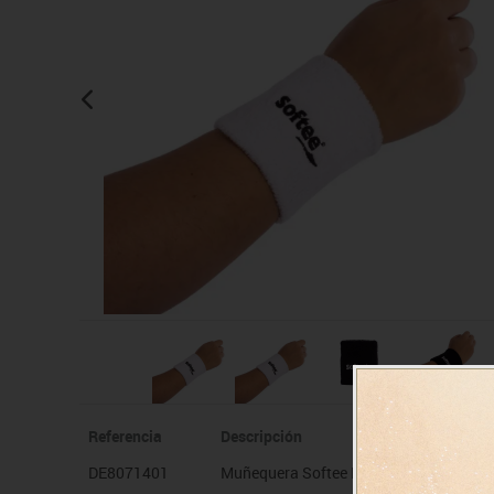
Manualidades
Juegos de mesa
Pizarras, vitrinas y expo
Ps
Material escolar
Juegos simbólicos
Sillas, bancos y taburet
Ti
Plastifica, encuaderna, destruye
Papel y manipulados
Referencia
Descripción
DE8071401
Muñequera Softee Pro Blanca