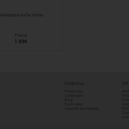
Muñequera ancha softee
Precio
1.89€
Empresa
In
Productos
Avi
Catálogos
Pol
Blog
Pol
Tutoriales
Con
Soporte tecnología
RG
Cam
coo