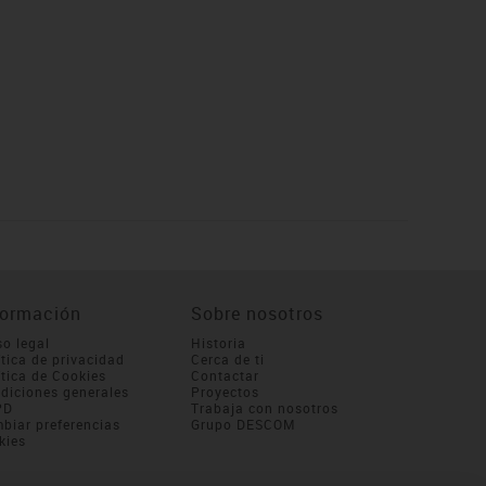
formación
Sobre nosotros
so legal
Historia
ítica de privacidad
Cerca de ti
ítica de Cookies
Contactar
diciones generales
Proyectos
PD
Trabaja con nosotros
biar preferencias
Grupo DESCOM
kies