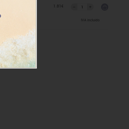
as
1.81€
IVA incluido