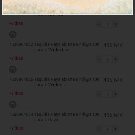
7629864018
Taquilla Haya abierta 8 niñ@s 109
495.64€
cm alt. Azul osc.
+7 días
7629864022
Taquilla Haya abierta 8 niñ@s 109
495.64€
cm alt. Verde claro
+7 días
7629864025
Taquilla Haya abierta 8 niñ@s 109
495.64€
cm alt. Verde osc.
+7 días
7629864064
Taquilla Haya abierta 8 niñ@s 109
495.64€
cm alt. Haya
+7 días