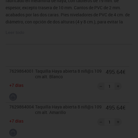
fabricado en melamina de haya, con tableros de 19 mm. de
espesor, excepto trasera de 10 mm. Cantos de PVC de 2 mm.
acabados por las dos caras. Pies niveladores de PVC de 4 cm. de
diámetro, con opción de dos alturas (4 y 8 cm.), para evitar la
humedad y desniveles que pueda tener el suelo. Estos pies pueden
Leer todo
ser retirados del mueble para poder superponer diferentes
armarios. Mueble desmontable, con bordes redondeados para
prevención de cortes o heridas. Perchas de colores a elegir
fabricadas en polipropileno con aristas redondeadas y sistema de
doble colgador.
7629864001
Taquilla Haya abierta 8 niñ@s 109
495.64€
Garantizado por los ensayos realizados en centro tecnológico de
cm alt. Blanco
certificación de mobiliario TECNALIA.
+7 días
Dimensiones: Ancho/Alto/Fondo: 120/109/30 cm.
El mobiliario se pide por encargo y no es susceptible de
devolución. Para casos excepcionales consultar condiciones.
7629864004
Taquilla Haya abierta 8 niñ@s 109
495.64€
cm alt. Amarillo
+7 días