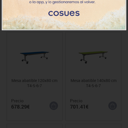
Precio
Precio
686.00€
709.12€
Mesa abatible 120x80 cm
Mesa abatible 140x80 cm
T4-5-6-7
T4-5-6-7
Precio
Precio
678.29€
701.41€