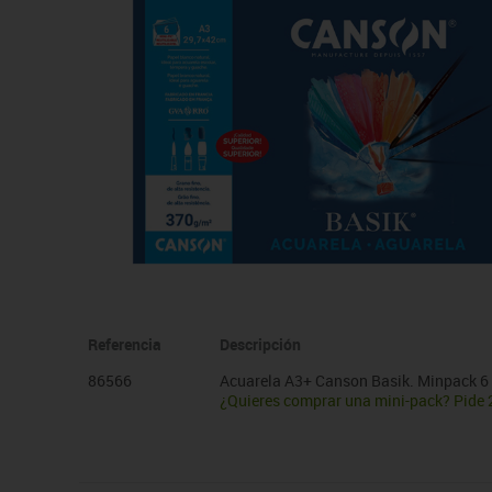
Manualidades
Juegos de mesa
Pizarras, vitrinas y expo
Ps
Material escolar
Juegos simbólicos
Sillas, bancos y taburet
Ti
Plastifica, encuaderna, destruye
Papel y manipulados
Referencia
Descripción
86566
Acuarela A3+ Canson Basik. Minpack 6 
¿Quieres comprar una mini-pack? Pide 