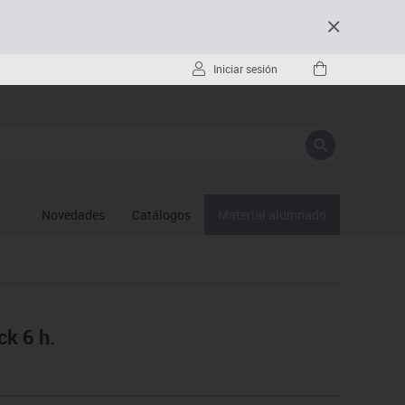
Iniciar sesión
Novedades
Catálogos
Material alumnado
k 6 h.