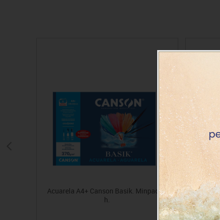
Acuarela A4+ Canson Basik. Minpack 6
Bloc e
h.