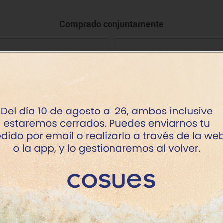
Comprado conjuntamente
sbozo A4 100 h. Studio Guarro
Escuadras y cartabones téc