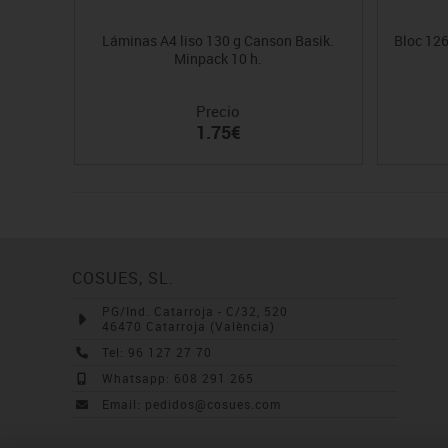
Láminas A4 liso 130 g Canson Basik.
Bloc 126
Minpack 10 h.
Precio
1.75€
COSUES, SL.
PG/Ind. Catarroja - C/32, 520
46470 Catarroja (València)
Tel: 96 127 27 70
Whatsapp: 608 291 265
Email: pedidos@cosues.com