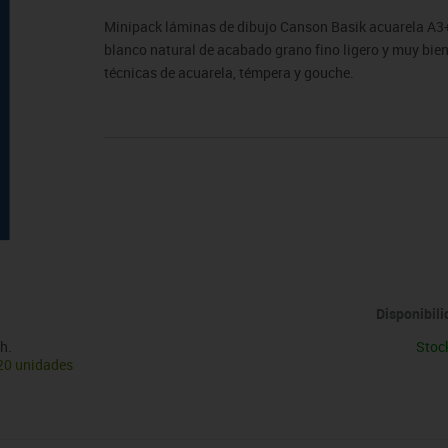
sitores
icomotricidad
Entrenamiento
Micro:bit
Psicomotricidad
Videoproyección
Minipack láminas de dibujo Canson Basik acuarela A3+ 
es
nkering
Vex robotics
blanco natural de acabado grano fino ligero y muy bien
Otros
técnicas de acuarela, témpera y gouche.
Disponibil
h.
Stoc
20 unidades