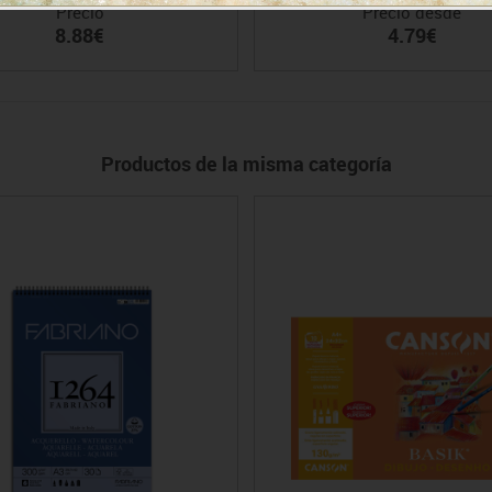
Precio
Precio desde
8.88€
4.79€
Productos de la misma categoría