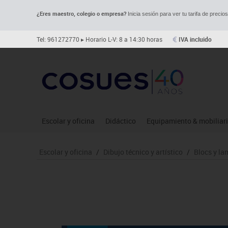
¿Eres maestro, colegio o empresa?
Inicia sesión para ver tu tarifa de precio
Tel: 961272770
▸ Horario L-V: 8 a 14:30 horas
IVA incluido
Escolar y oficina
Didáctico
Equipamiento & mobiliar
Archivo
Asociación y atención
Aulas entornos naturale
Le
Escolar y oficina
/
Dibujo técnico y artístico
/
Blocs y la
Complementos oficina
Ciencias
Despachos y oficinas
Ma
Dibujo técnico y artístico
Construcciones
Espacios compartidos
Me
Escritura y corrección
Espacios exteriores
Mesas educación
Mo
Higiene
Espacios multisensoriales
Muebles escolares
Mú
Informática
Juegos heurísticos
Percheros, baldas y taqui
Pr