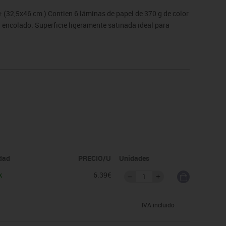
(32,5x46 cm ) Contien 6 láminas de papel de 370 g de color
 encolado. Superficie ligeramente satinada ideal para
idad
PRECIO/U
Unidades
k
6.39€
IVA incluido