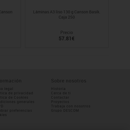
 Canson
Láminas A3 liso 130 g Canson Basik.
Acuar
Caja 250
Precio
57.81€
formación
Sobre nosotros
so legal
Historia
ítica de privacidad
Cerca de ti
ítica de Cookies
Contactar
diciones generales
Proyectos
PD
Trabaja con nosotros
biar preferencias
Grupo DESCOM
kies