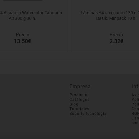
4 Acuarela Watercolor Fabriano
Láminas A4+ recuadro 130 g
A3 300 g 30 h.
Basik. Minpack 10 h.
Precio
Precio
13.50€
2.32€
Empresa
In
Productos
Avi
Catálogos
Pol
Blog
Pol
Tutoriales
Con
Soporte tecnología
RG
Cam
coo