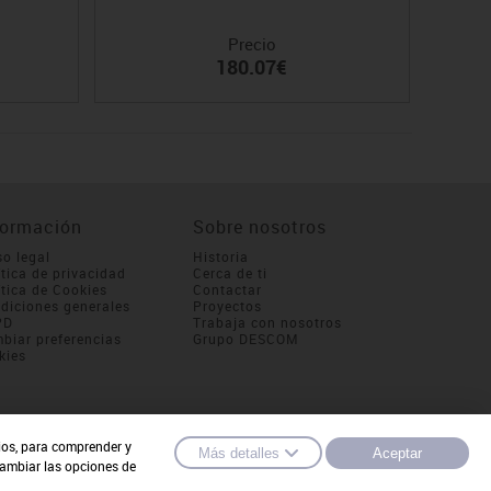
Precio
180.07€
formación
Sobre nosotros
so legal
Historia
ítica de privacidad
Cerca de ti
ítica de Cookies
Contactar
diciones generales
Proyectos
PD
Trabaja con nosotros
biar preferencias
Grupo DESCOM
kies
cios, para comprender y
Más detalles
Aceptar
cambiar las opciones de