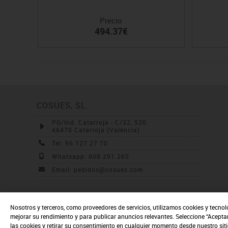
Precio
494.37€
COSUES, SL.
PG/Ind. Catarroja - C/32, 520
46470 Catarroja (València)
Tel: 96 127 27 70
Whatsapp: 608 291 265
Email: pedidos@cosues.com
Nosotros y terceros, como proveedores de servicios, utilizamos cookies y tecnol
mejorar su rendimiento y para publicar anuncios relevantes. Seleccione “Acepta
las cookies y retirar su consentimiento en cualquier momento desde nuestro sit