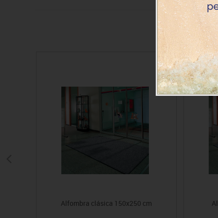
Alfombra clásica 150x250 cm
A