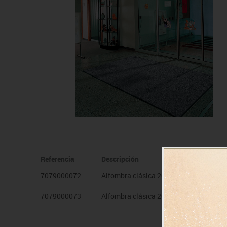
Manualidades
Juegos de mesa
Pizarras, vitrinas y expo
Ps
Material escolar
Juegos simbólicos
Sillas, bancos y taburet
Ti
Plastifica, encuaderna, destruye
Papel y manipulados
Referencia
Descripción
7079000072
Alfombra clásica 200x300 Gris
7079000073
Alfombra clásica 200x300 Grafito