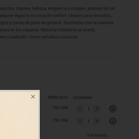
portan, higiene, belleza, elegancia e imagen, además de ser
ualquier espacio en zona de confort. Ideales para entradas,
uegos y zonas de paso en general. Diseñadas con la máxima
mos en los zapatos. Material resistente al aceite,
metro cuadrado. Otros tamaños consultar.
×
idad
PRECIO/U
Unidades
as
790.99€
as
790.99€
IVA incluido