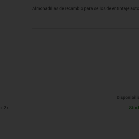
sitores
icomotricidad
Entrenamiento
Micro:bit
Psicomotricidad
Videoproyección
Almohadillas de recambio para sellos de entintaje auto
es
nkering
Vex robotics
Otros
Disponibil
r 2 u.
Stoc