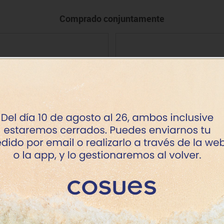
Comprado conjuntamente
hes. Tesa economic de 66 m x48
Cinta Letratag plástico 12 m
mm transp.
Precio
Precio desde