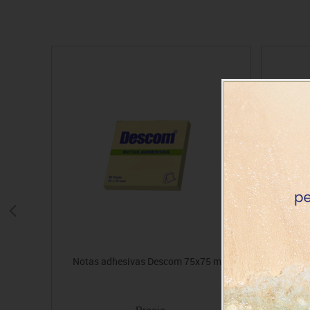
Notas adhesivas Descom 75x75 mm
Cinta ad
Precio