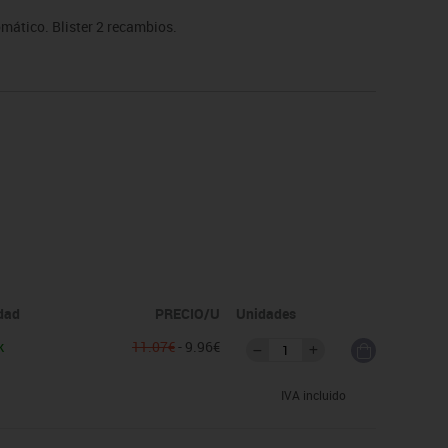
mático. Blister 2 recambios.
idad
PRECIO/U
Unidades
k
11.07€
- 9.96€
IVA incluido