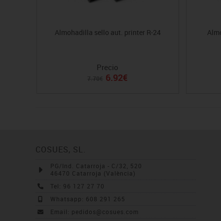
Almohadilla sello aut. printer R-24
Almo
Precio
6.92€
7.70€
COSUES, SL.
PG/Ind. Catarroja - C/32, 520
46470 Catarroja (València)
Tel: 96 127 27 70
Whatsapp: 608 291 265
Email: pedidos@cosues.com