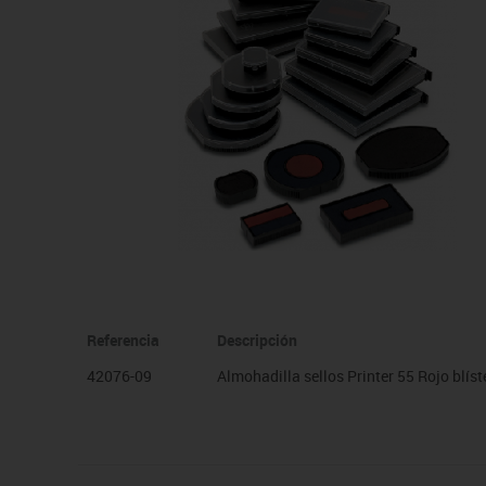
Manualidades
Juegos de mesa
Pizarras, vitrinas y expo
Ps
Material escolar
Juegos simbólicos
Sillas, bancos y taburet
Ti
Plastifica, encuaderna, destruye
Papel y manipulados
Referencia
Descripción
42076-09
Almohadilla sellos Printer 55 Rojo blíste