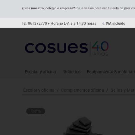
¿Eres maestro, colegio o empresa?
Inicia sesión para ver tu tarifa de precio
Tel: 961272770
▸ Horario L-V: 8 a 14:30 horas
IVA incluido
Escolar y oficina
Didáctico
Equipamiento & mobiliar
Archivo
Asociación y atención
Aulas entornos naturale
Le
Escolar y oficina
/
Complementos oficina
/
Sellos·y·Mar
Complementos oficina
Ciencias
Despachos y oficinas
Ma
Dibujo técnico y artístico
Construcciones
Espacios compartidos
Me
Oferta
Escritura y corrección
Espacios exteriores
Mesas educación
Mo
Higiene
Espacios multisensoriales
Muebles escolares
Mú
Informática
Juegos heurísticos
Percheros, baldas y taqui
Pr