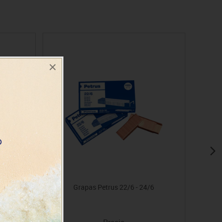
×
m x 4 m
Grapas Petrus 22/6 - 24/6
Precio