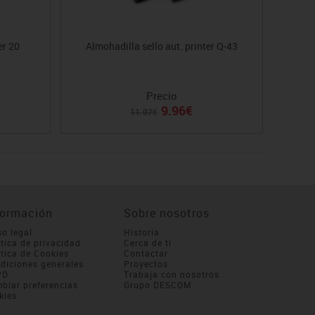
er 20
Almohadilla sello aut. printer Q-43
Al
Precio
9.96€
11.07€
formación
Sobre nosotros
so legal
Historia
ítica de privacidad
Cerca de ti
ítica de Cookies
Contactar
diciones generales
Proyectos
PD
Trabaja con nosotros
biar preferencias
Grupo DESCOM
kies