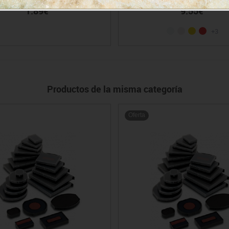
1.89€
9.55€
+3
Productos de la misma categoría
Oferta