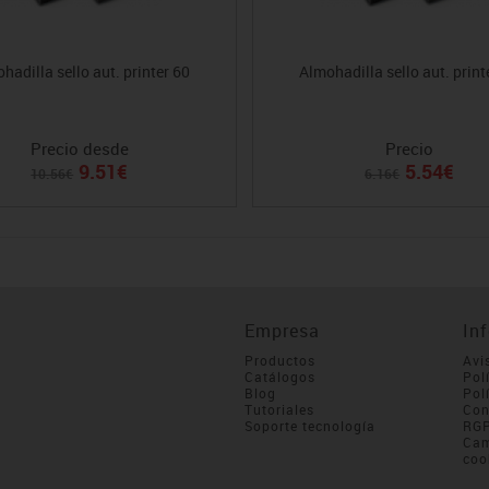
hadilla sello aut. printer 60
Almohadilla sello aut. print
Precio desde
Precio
9.51€
5.54€
10.56€
6.16€
Empresa
In
Productos
Avi
Catálogos
Pol
Blog
Pol
Tutoriales
Con
Soporte tecnología
RG
Cam
coo