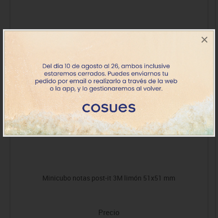
×
Minicubo notas post-it 3M limón 51x51 mm
Precio