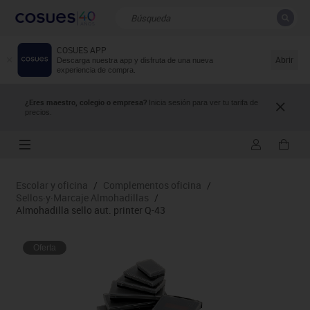
COSUES APP
CERRAR
Resultados de la búsqueda
Abrir
Descarga nuestra app y disfruta de una nueva
experiencia de compra.
¿Eres maestro, colegio o empresa?
Inicia sesión para ver tu tarifa de
precios.
Escolar y oficina
/
Complementos oficina
/
Sellos·y·Marcaje Almohadillas
/
Almohadilla sello aut. printer Q-43
Oferta