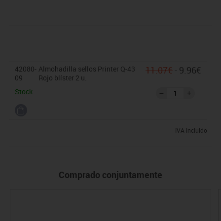
42080-
Almohadilla sellos Printer Q-43
11.07€
- 9.96€
09
Rojo blíster 2 u.
Stock
IVA incluido
Comprado conjuntamente