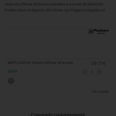
Android y iPhone de forma inalámbrica a través de Bluetooth.
Puedes llenar el depósito del difusor con fragancia líquida y el
dispositivo la dispersará en el aire a intervalos.
MDPLAAD100
Altavoz difusor de aroma
59.71€
Stock
IVA incluido
Comprado conjuntamente