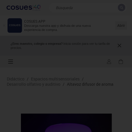
COSUES APP
CERRAR
Resultados de la búsqueda
Abrir
Descarga nuestra app y disfruta de una nueva
experiencia de compra.
¿Eres maestro, colegio o empresa?
Inicia sesión para ver tu tarifa de
precios.
Didáctico
/
Espacios multisensoriales
/
Desarrollo olfativo y auditivo
/
Altavoz difusor de aroma