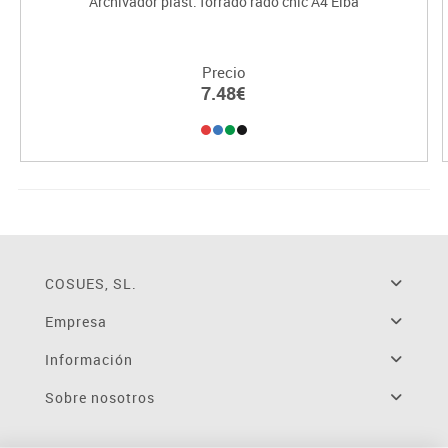
Archivador plást. forrado rado chic A4 Elba
Precio
7.48€
COSUES, SL.
Empresa
Información
Sobre nosotros