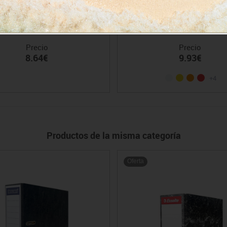
multitaladro A4 90 µ Elba. Caja
Carpeta fundas pers. espiral A
100
Descom
Precio
Precio
8.64€
9.93€
+4
Productos de la misma categoría
Oferta