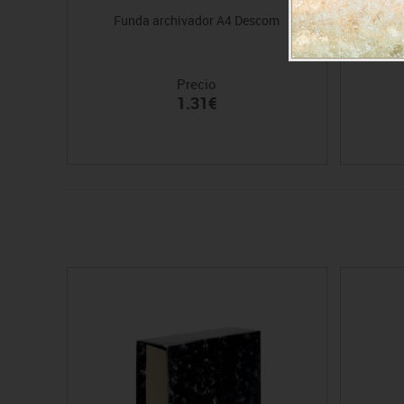
Funda archivador A4 Descom
Fundas 
Precio
1.31€