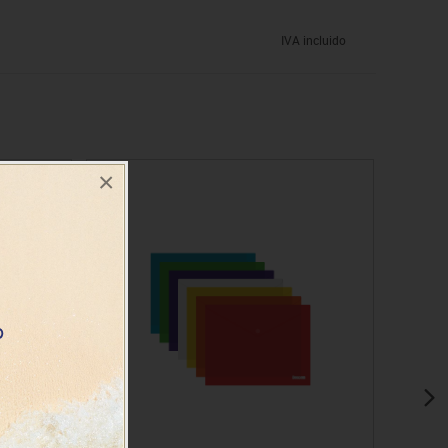
IVA incluido
×