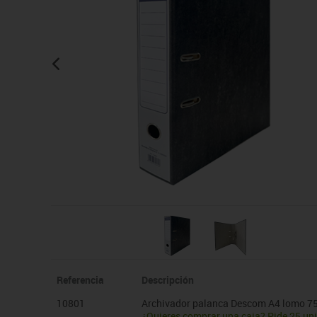
Manualidades
Juegos de mesa
Pizarras, vitrinas y expo
Ps
Material escolar
Juegos simbólicos
Sillas, bancos y taburet
Ti
Plastifica, encuaderna, destruye
Papel y manipulados
Referencia
Descripción
10801
Archivador palanca Descom A4 lomo 
¿Quieres comprar una caja? Pide 25 un