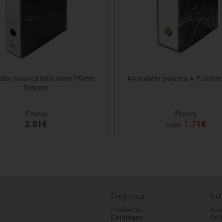
ador palanca folio lomo 75 mm
Archivador palanca A-Z cuarto
Descom
Precio
Precio
2.81€
1.71€
1.90€
Empresa
In
Productos
Avi
Catálogos
Pol