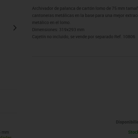
sitores
icomotricidad
Entrenamiento
Micro:bit
Psicomotricidad
Videoproyección
Archivador de palanca de cartón lomo de 75 mm tamaño
es
nkering
Vex robotics
cantoneras metálicas en la base para una mejor extracc
Otros
metálico en el lomo.
Dimensiones: 319x293 mm
Cajetín no incluido, se vende por separado Ref. 10806
Disponibil
75 mm
Stoc
idades