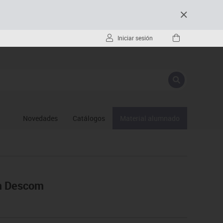
Iniciar sesión
Novedades
Catálogos
Material alumnado
m Descom