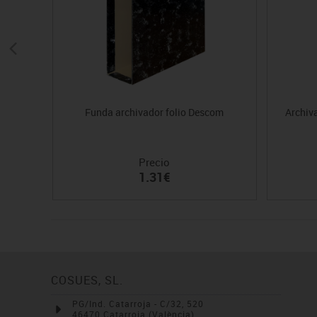
Funda archivador folio Descom
Archiv
Precio
1.31€
COSUES, SL.
PG/Ind. Catarroja - C/32, 520
46470 Catarroja (València)