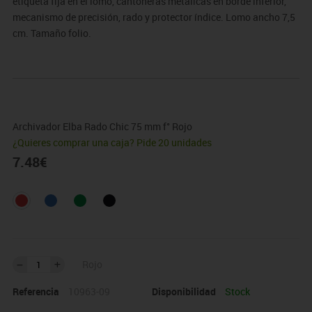
etiqueta fija en el lomo, cantoneras metálicas en borde inferior,
mecanismo de precisión, rado y protector índice. Lomo ancho 7,5
cm. Tamaño folio.
Archivador Elba Rado Chic 75 mm f° Rojo
¿Quieres comprar una caja? Pide 20 unidades
7.48
€
Rojo
Referencia
10963-09
Disponibilidad
Stock