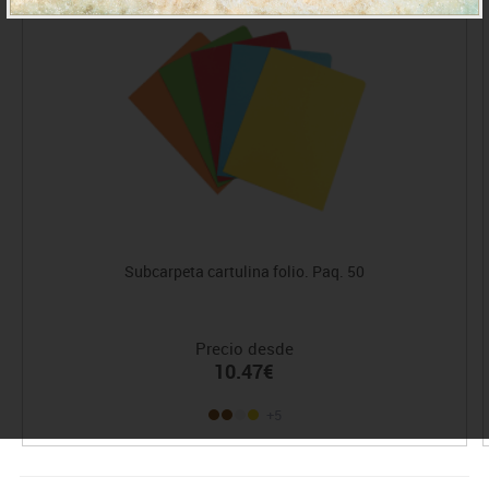
Subcarpeta cartulina folio. Paq. 50
Precio desde
10.47€
+5