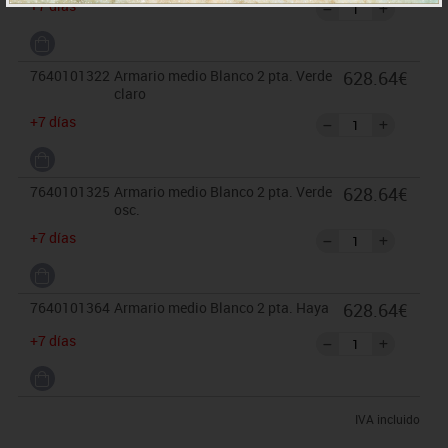
+7 días
7640101322
Armario medio Blanco 2 pta. Verde
628.64€
claro
+7 días
7640101325
Armario medio Blanco 2 pta. Verde
628.64€
osc.
+7 días
7640101364
Armario medio Blanco 2 pta. Haya
628.64€
+7 días
IVA incluido