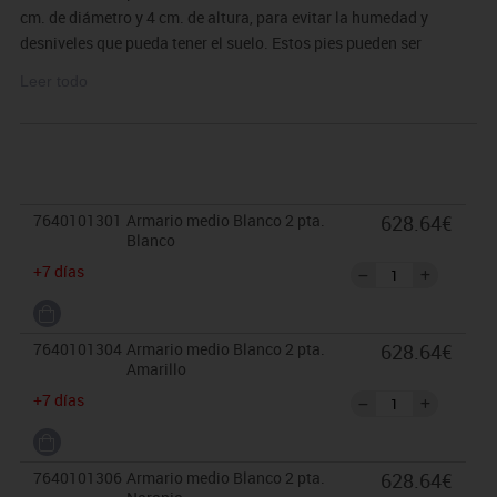
cm. de diámetro y 4 cm. de altura, para evitar la humedad y
desniveles que pueda tener el suelo. Estos pies pueden ser
retirados para poder superponer sobre diferentes armarios, o bien
Leer todo
ser sustituidos por ruedas con freno de 6 cm. de altura. PUERTAS
INTERIORES ANTIATRAPAMIENTO DE DEDOS EN SU CIERRE y
tiradores de polímero suave (goma antigolpes).
Garantizado por los ensayos realizados en centro tecnológico de
certificación de mobiliario TECNALIA.
7640101301
Armario medio Blanco 2 pta.
628.64€
Blanco
El mobiliario se pide por encargo y no es susceptible de
+7 días
devolución. Para casos excepcionales consultar condiciones.
7640101304
Armario medio Blanco 2 pta.
628.64€
Amarillo
+7 días
7640101306
Armario medio Blanco 2 pta.
628.64€