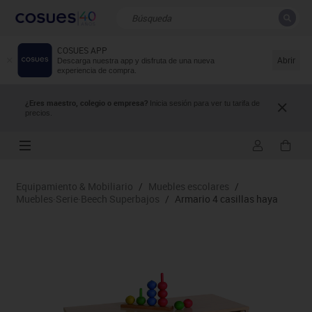
COSUES APP
CERRAR
Resultados de la búsqueda
Abrir
Descarga nuestra app y disfruta de una nueva
experiencia de compra.
¿Eres maestro, colegio o empresa?
Inicia sesión para ver tu tarifa de
precios.
Equipamiento & Mobiliario
/
Muebles escolares
/
Muebles·Serie·Beech Superbajos
/
Armario 4 casillas haya