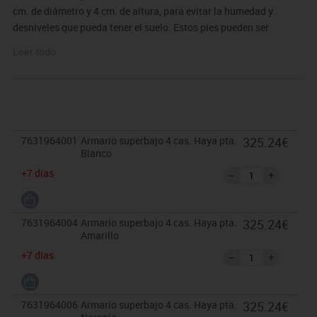
cm. de diámetro y 4 cm. de altura, para evitar la humedad y
desniveles que pueda tener el suelo. Estos pies pueden ser
retirados para poder superponer sobre diferentes armarios, o bien
Leer todo
ser sustituidos por ruedas con freno de 6 cm. de altura. PUERTAS
INTERIORES ANTIATRAPAMIENTO DE DEDOS EN SU CIERRE y
tiradores de polímero suave (goma antigolpes). Garantizado por
los ensayos realizados en centro tecnológico de certificación de
mobiliario TECNALIA.
7631964001
Armario superbajo 4 cas. Haya pta.
325.24€
Blanco
El mobiliario se pide por encargo y no es susceptible de
+7 días
devolución. Para casos excepcionales consultar condiciones.
7631964004
Armario superbajo 4 cas. Haya pta.
325.24€
Amarillo
+7 días
7631964006
Armario superbajo 4 cas. Haya pta.
325.24€