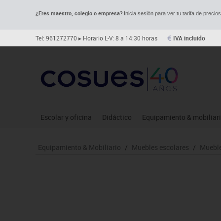
¿Eres maestro, colegio o empresa?
Inicia sesión para ver tu tarifa de precio
Tel: 961272770
▸ Horario L-V: 8 a 14:30 horas
IVA incluido
Escolar y oficina
Didáctico
Equipamiento & mobiliar
Archivo
Asociación y atención
Aulas entornos naturale
Le
Equipamiento & Mobiliario
/
Muebles escolares
/
Mueble
Complementos oficina
Ciencias
Despachos y oficinas
Ma
Dibujo técnico y artístico
Construcciones
Espacios compartidos
Me
Escritura y corrección
Espacios exteriores
Mesas educación
Mo
Higiene
Espacios multisensoriales
Muebles escolares
Mú
Informática
Juegos heurísticos
Percheros, baldas y taqui
Pr