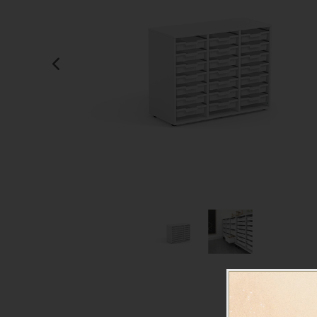
Manualidades
Juegos de mesa
Pizarras, vitrinas y expo
Ps
Material escolar
Juegos simbólicos
Sillas, bancos y taburet
Ti
Plastifica, encuaderna, destruye
Papel y manipulados