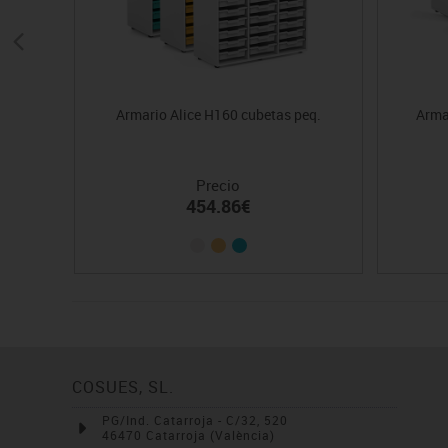
Armario Alice H160 cubetas peq.
Arma
Precio
454.86€
COSUES, SL.
PG/Ind. Catarroja - C/32, 520
46470 Catarroja (València)