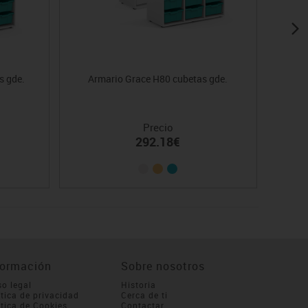
s gde.
Armario Grace H80 cubetas gde.
Arm
Precio
292.18€
formación
Sobre nosotros
so legal
Historia
ítica de privacidad
Cerca de ti
ítica de Cookies
Contactar