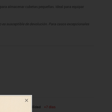
 para almacenar cubetas pequeñas. Ideal para equipar
o es susceptible de devolución. Para casos excepcionales
×
1101
Disponibilidad
+7 días