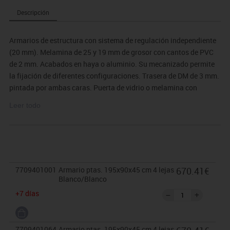
Descripción
Armarios de estructura con sistema de regulación independiente
(20 mm). Melamina de 25 y 19 mm de grosor con cantos de PVC
de 2 mm. Acabados en haya o aluminio. Su mecanizado permite
la fijación de diferentes configuraciones. Trasera de DM de 3 mm.
pintada por ambas caras. Puerta de vidrio o melamina con
sistema de cierre y tiradores metálicos. Carpeteros con sistema
Leer todo
de cierre y antivuelco. Estantes de melamina o metálicos (éstos
permitan colgar carpetas). Sistemas de unión de armarios con
tapa superior doble. Bucks de melamina de 25 y 19 mm. de grosor
con cantos de PVC de 2 mm. Acabados en haya o aluminio.
7709401001
Armario ptas. 195x90x45 cm 4 lejas
670.41€
Blanco/Blanco
+7 días
7709401064
Armario ptas. 195x90x45 cm 4 lejas