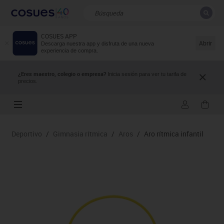
COSUES APP
CERRAR
Resultados de la búsqueda
Abrir
Descarga nuestra app y disfruta de una nueva
experiencia de compra.
¿Eres maestro, colegio o empresa?
Inicia sesión para ver tu tarifa de
precios.
Deportivo
/
Gimnasia rítmica
/
Aros
/
Aro rítmica infantil