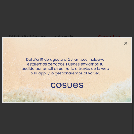
DE0012978
Aro macizo antivandálico
Consultar
×
+7 días
IVA incluido
Productos de la misma categoría