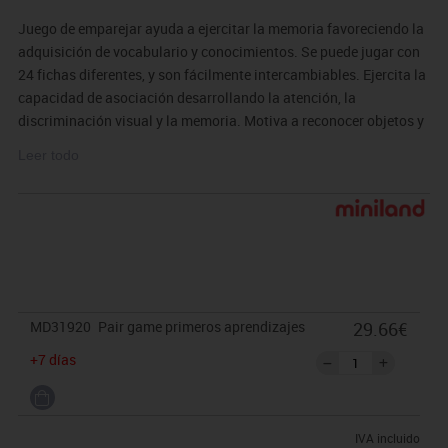
Juego de emparejar ayuda a ejercitar la memoria favoreciendo la
adquisición de vocabulario y conocimientos. Se puede jugar con
24 fichas diferentes, y son fácilmente intercambiables. Ejercita la
capacidad de asociación desarrollando la atención, la
discriminación visual y la memoria. Motiva a reconocer objetos y
nombrarlos. Ayuda a seguir una regla de juego y respetarla. Las
Leer todo
tapitas de plástico están diseñadas especialmente para ejercer
correctamente la acción de pinzamiento.
MD31920
Pair game primeros aprendizajes
29.66€
+7 días
IVA incluido