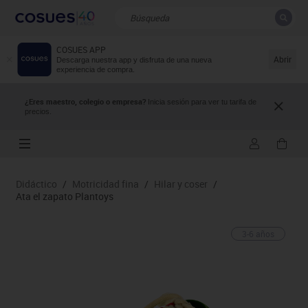
COSUES APP
CERRAR
Resultados de la búsqueda
Abrir
Descarga nuestra app y disfruta de una nueva
experiencia de compra.
¿Eres maestro, colegio o empresa?
Inicia sesión para ver tu tarifa de
precios.
Didáctico
/
Motricidad fina
/
Hilar y coser
/
Ata el zapato Plantoys
3-6 años