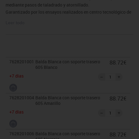
mediante pasos de taladrado y atornillado.
Garantizado por los ensayos realizados en centro tecnológico de
certificación de mobiliario TECNALIA.
Leer todo
Dimensiones: Ancho/Alto/Fondo: 61/22/22 cm.
El mobiliario se pide por encargo y no es susceptible de
devolución. Para casos excepcionales consultar condiciones.
7628201001
Balda Blanca con soporte trasero
88.72€
605 Blanco
+7 días
7628201004
Balda Blanca con soporte trasero
88.72€
605 Amarillo
+7 días
7628201006
Balda Blanca con soporte trasero
88.72€