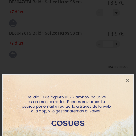
DE80478T4
Balón Softee Heros 56 cm
18.97€
+7 días
DE80478T5
Balón Softee Heros 58 cm
18.97€
+7 días
IVA incluido
×
Comprado conjuntamente