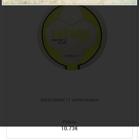
Balón fútbol 11 softee bronco
Precio
10.73€