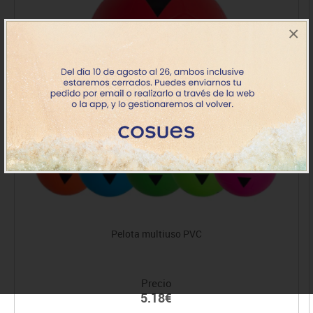
×
Pelota multiuso PVC
Precio
5.18€