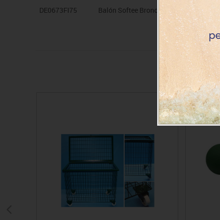
DE0673FI75
Balón Softee Bronco plata