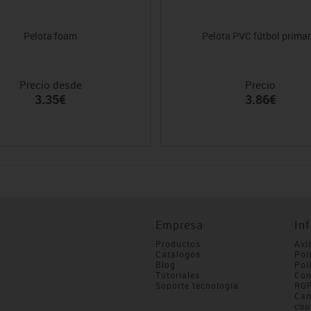
Pelota foam
Pelota PVC fútbol primar
Precio desde
Precio
3.35€
3.86€
Empresa
In
Productos
Avi
Catálogos
Pol
Blog
Pol
Tutoriales
Con
Soporte tecnología
RG
Cam
coo