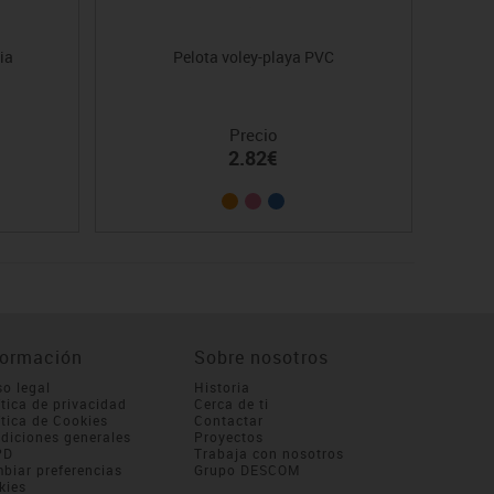
ia
Pelota voley-playa PVC
Precio
2.82€
formación
Sobre nosotros
so legal
Historia
ítica de privacidad
Cerca de ti
ítica de Cookies
Contactar
diciones generales
Proyectos
PD
Trabaja con nosotros
biar preferencias
Grupo DESCOM
kies