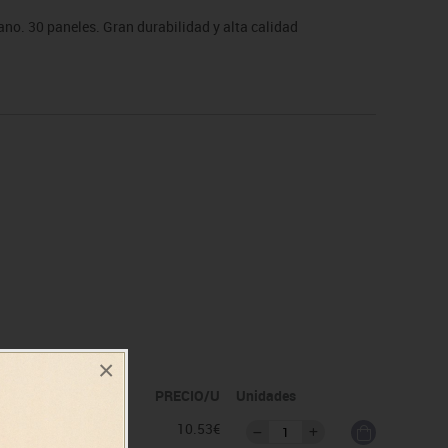
no. 30 paneles. Gran durabilidad y alta calidad
×
idad
PRECIO/U
Unidades
as
10.53€