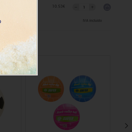
as
10.53€
IVA incluido