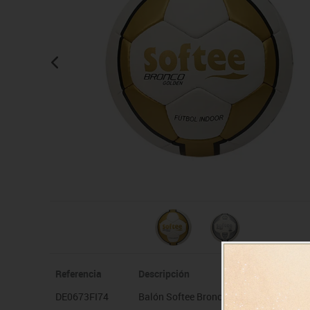
Manualidades
Juegos de mesa
Pizarras, vitrinas y expo
Ps
Material escolar
Juegos simbólicos
Sillas, bancos y taburet
Ti
Plastifica, encuaderna, destruye
Papel y manipulados
Referencia
Descripción
DE0673FI74
Balón Softee Bronco oro