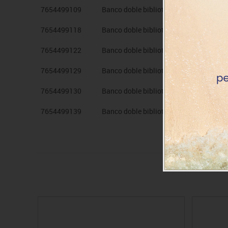
7654499109
Banco doble bibliot. armazón cent. deco
7654499118
Banco doble bibliot. armazón cent. deco
7654499122
Banco doble bibliot. armazón cent. deco
7654499129
Banco doble bibliot. armazón cent. deco
7654499130
Banco doble bibliot. armazón cent. deco
7654499139
Banco doble bibliot. armazón cent. decor