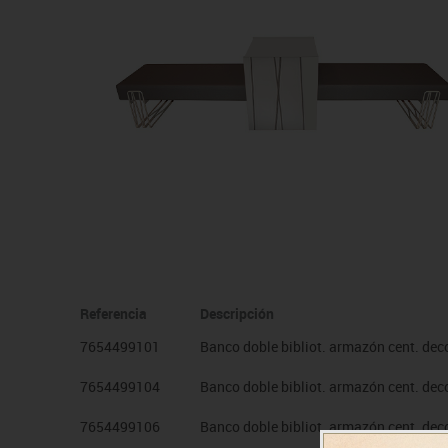
Manualidades
Juegos de mesa
Pizarras, vitrinas y expo
Ps
Material escolar
Juegos simbólicos
Sillas, bancos y taburet
Ti
Plastifica, encuaderna, destruye
Papel y manipulados
Referencia
Descripción
7654499101
Banco doble bibliot. armazón cent. deco
7654499104
Banco doble bibliot. armazón cent. decor
7654499106
Banco doble bibliot. armazón cent. deco