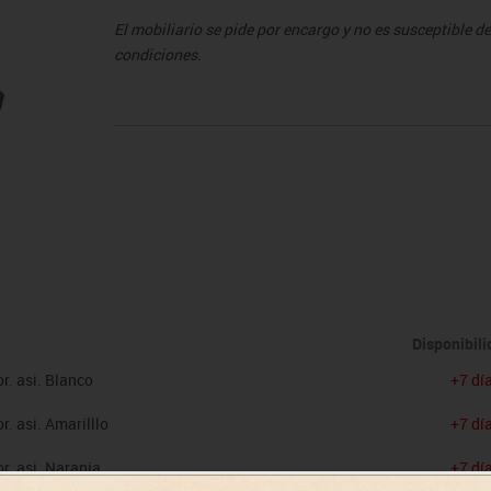
sitores
icomotricidad
Entrenamiento
Micro:bit
Psicomotricidad
Videoproyección
El mobiliario se pide por encargo y no es susceptible 
es
nkering
Vex robotics
condiciones.
Otros
Disponibil
r. asi. Blanco
+7 dí
. asi. Amarilllo
+7 dí
r. asi. Naranja
+7 dí