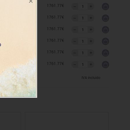
×
as
1761.77€
as
1761.77€
as
1761.77€
as
1761.77€
as
1761.77€
as
1761.77€
IVA incluido