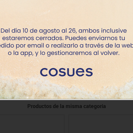
r. asi. Rojo
+7 dí
r. asi. Azul
+7 dí
r. asi. Verde
+7 dí
r. asi. Marrón osc.
+7 dí
r. asi. Negro
+7 dí
. asi. Viloleta
+7 dí
Productos de la misma categoría