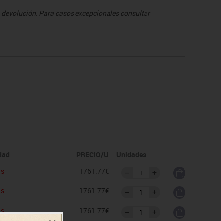
de devolución. Para casos excepcionales consultar
idad
PRECIO/U
Unidades
as
1761.77€
as
1761.77€
as
1761.77€