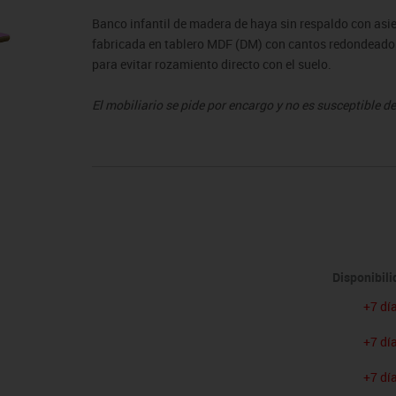
sitores
icomotricidad
Entrenamiento
Micro:bit
Psicomotricidad
Videoproyección
Banco infantil de madera de haya sin respaldo con asie
es
nkering
Vex robotics
fabricada en tablero MDF (DM) con cantos redondeados 
Otros
para evitar rozamiento directo con el suelo.
El mobiliario se pide por encargo y no es susceptible 
condiciones.
Disponibil
+7 dí
+7 dí
+7 dí