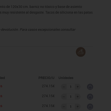
nto de 120x30 cm. barniz no tóxico y base de asiento
muy resistente al desgaste. Tacos de siliciona en las patas
de devolución. Para casos excepcionales consultar
idad
PRECIO/U
Unidades
as
274.15€
as
274.15€
as
274.15€