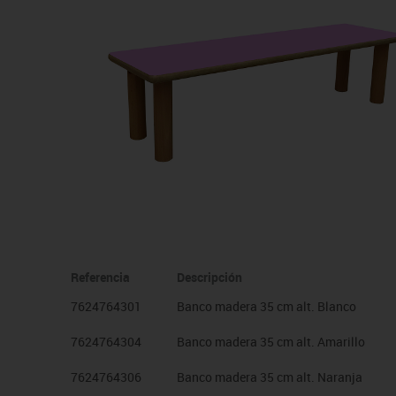
Manualidades
Juegos de mesa
Pizarras, vitrinas y expo
Ps
Material escolar
Juegos simbólicos
Sillas, bancos y taburet
Ti
Plastifica, encuaderna, destruye
Papel y manipulados
Referencia
Descripción
7624764301
Banco madera 35 cm alt. Blanco
7624764304
Banco madera 35 cm alt. Amarillo
7624764306
Banco madera 35 cm alt. Naranja