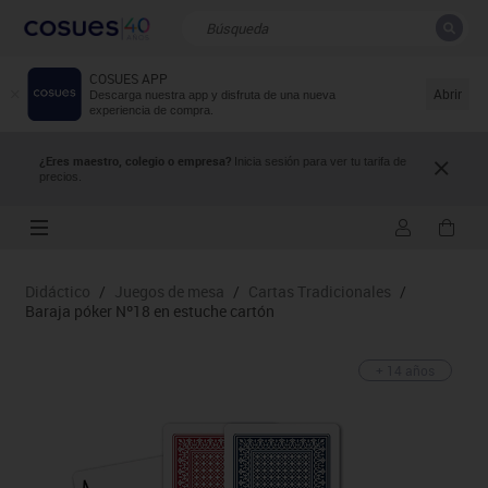
COSUES APP
CERRAR
Resultados de la búsqueda
Abrir
Descarga nuestra app y disfruta de una nueva
experiencia de compra.
¿Eres maestro, colegio o empresa?
Inicia sesión para ver tu tarifa de
precios.
Didáctico
/
Juegos de mesa
/
Cartas Tradicionales
/
Baraja póker Nº18 en estuche cartón
+ 14 años