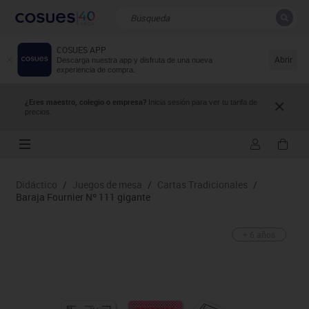
COSUES APP
CERRAR
Resultados de la búsqueda
Abrir
Descarga nuestra app y disfruta de una nueva
experiencia de compra.
¿Eres maestro, colegio o empresa?
Inicia sesión para ver tu tarifa de
precios.
Didáctico
/
Juegos de mesa
/
Cartas Tradicionales
/
Baraja Fournier Nº 111 gigante
+ 6 años