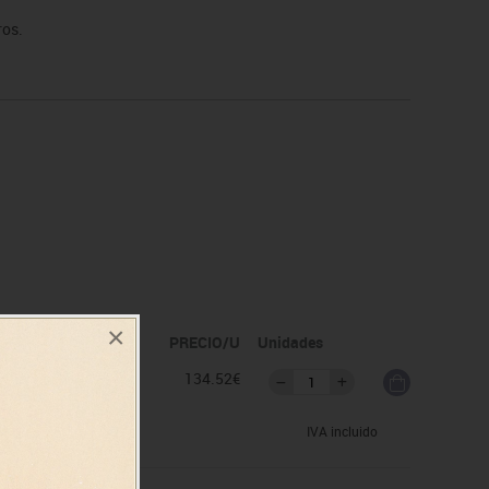
ros.
×
idad
PRECIO/U
Unidades
as
134.52€
IVA incluido