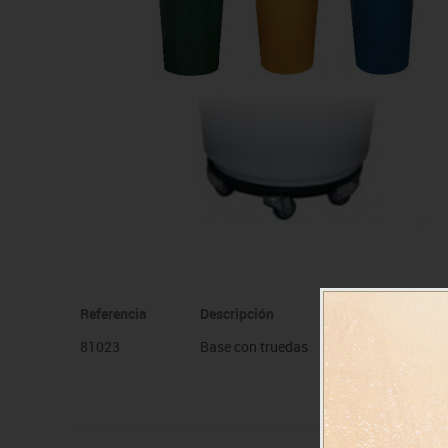
Manualidades
Juegos de mesa
Pizarras, vitrinas y expo
Ps
Material escolar
Juegos simbólicos
Sillas, bancos y taburet
Ti
Plastifica, encuaderna, destruye
Papel y manipulados
Referencia
Descripción
81023
Base con truedas