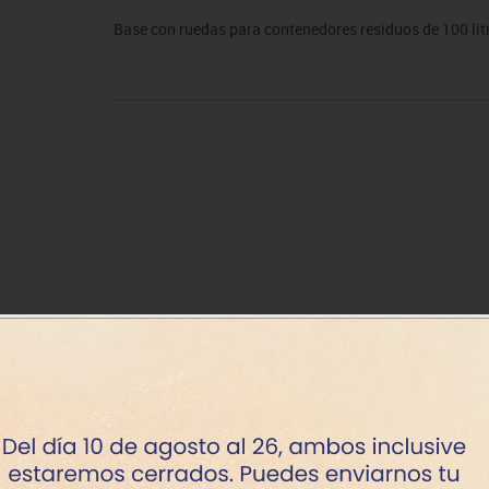
sitores
icomotricidad
Entrenamiento
Micro:bit
Psicomotricidad
Videoproyección
Base con ruedas para contenedores residuos de 100 lit
es
nkering
Vex robotics
Otros
Disponibil
+7 dí