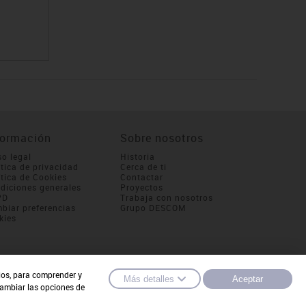
formación
Sobre nosotros
so legal
Historia
ítica de privacidad
Cerca de ti
ítica de Cookies
Contactar
diciones generales
Proyectos
PD
Trabaja con nosotros
biar preferencias
Grupo DESCOM
kies
cios, para comprender y
Más detalles
Aceptar
cambiar las opciones de