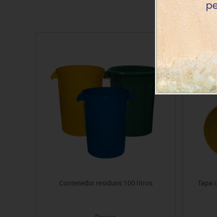
Contenedor residuos 100 litros
Tapa c
Precio