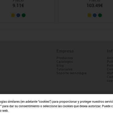
9.11€
103.49€
Empresa
In
Productos
Avi
Catálogos
Pol
Blog
Pol
Tutoriales
Con
Soporte tecnología
RG
Cam
coo
ogías similares (en adelante “cookies”) para proporcionar y proteger nuestros servi
r” para dar su consentimiento o seleccione las cookies que desea autorizar. Puede 
io web.