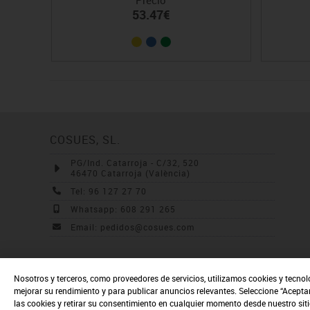
53.47€
COSUES, SL.
PG/Ind. Catarroja - C/32, 520
46470 Catarroja (València)
Tel: 96 127 27 70
Whatsapp: 608 291 265
Email: pedidos@cosues.com
Nosotros y terceros, como proveedores de servicios, utilizamos cookies y tecnol
mejorar su rendimiento y para publicar anuncios relevantes. Seleccione “Acepta
las cookies y retirar su consentimiento en cualquier momento desde nuestro sit