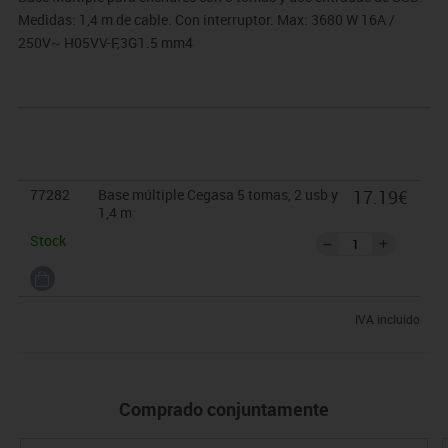
Medidas: 1,4 m de cable. Con interruptor. Max: 3680 W 16A /
250V~ H05VV-F,3G1.5 mm4
77282
Base múltiple Cegasa 5 tomas, 2 usb y
17.19€
1,4 m
Stock
IVA incluido
Comprado conjuntamente