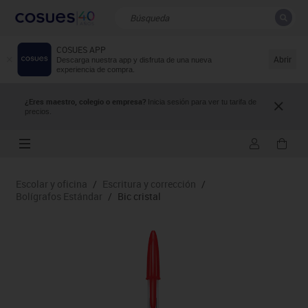
COSUES APP
CERRAR
Resultados de la búsqueda
Abrir
Descarga nuestra app y disfruta de una nueva
experiencia de compra.
¿Eres maestro, colegio o empresa?
Inicia sesión para ver tu tarifa de
precios.
Escolar y oficina
/
Escritura y corrección
/
Bolígrafos Estándar
/
Bic cristal