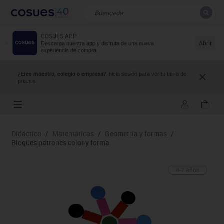
COSUES APP
CERRAR
Resultados de la búsqueda
Abrir
Descarga nuestra app y disfruta de una nueva
experiencia de compra.
¿Eres maestro, colegio o empresa?
Inicia sesión para ver tu tarifa de
precios.
Didáctico
/
Matemáticas
/
Geometria y formas
/
Bloques patrones color y forma
4-7 años