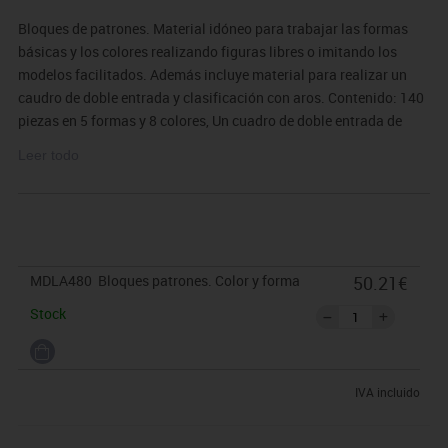
Bloques de patrones. Material idóneo para trabajar las formas
básicas y los colores realizando figuras libres o imitando los
modelos facilitados. Además incluye material para realizar un
caudro de doble entrada y clasificación con aros. Contenido: 140
piezas en 5 formas y 8 colores, Un cuadro de doble entrada de
formas y colores, 5 aros de distintos colores. 6 láminas con 16
Leer todo
modelos de construcciones planas y guía de uso.
MDLA480
Bloques patrones. Color y forma
50.21€
Stock
IVA incluido