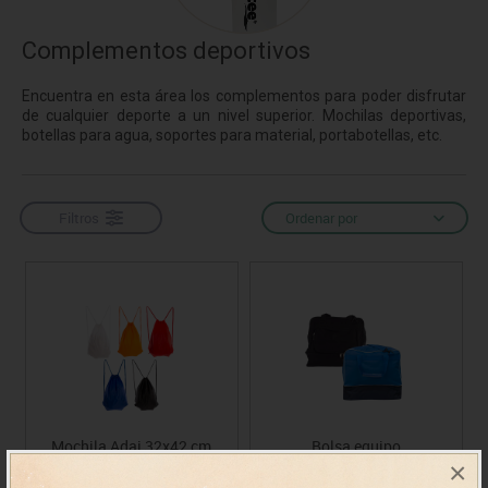
Complementos deportivos
Encuentra en esta área los complementos para poder disfrutar
de cualquier deporte a un nivel superior. Mochilas deportivas,
botellas para agua, soportes para material, portabotellas, etc.
Filtros
Ordenar por
Mochila Adai 32x42 cm
Bolsa equipo
×