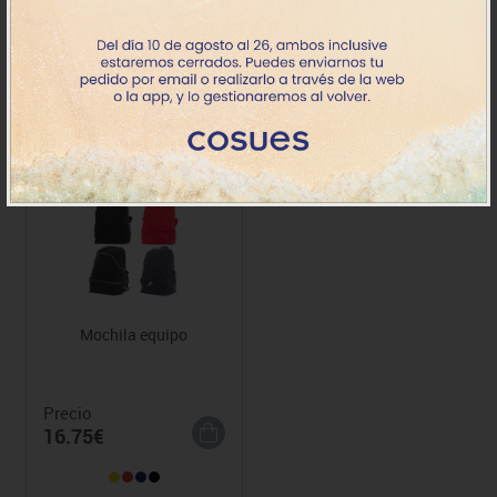
Precio
Precio
0.97€
15.66€
+1
Mochila equipo
Precio
16.75€