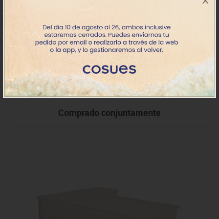
×
7707875072
Buck ados. 4 cajones Alum./Gris
628.60€
+7 días
IVA incluido
Comprado conjuntamente