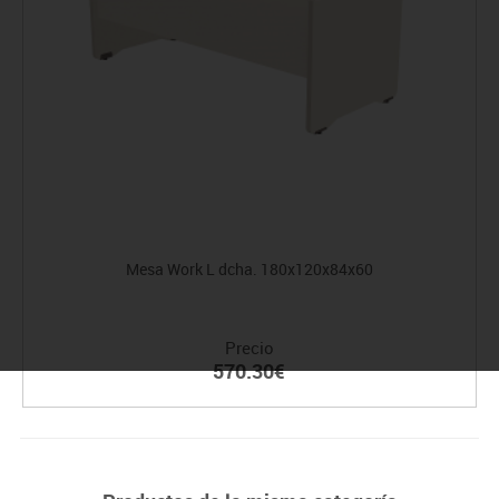
Mesa Work L dcha. 180x120x84x60
Precio
570.30€