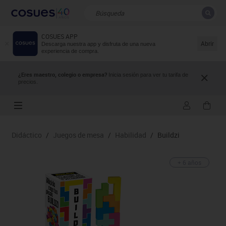
COSUES APP
CERRAR
Resultados de la búsqueda
Abrir
Descarga nuestra app y disfruta de una nueva
experiencia de compra.
¿Eres maestro, colegio o empresa?
Inicia sesión para ver tu tarifa de
precios.
Didáctico
/
Juegos de mesa
/
Habilidad
/
Buildzi
+ 6 años