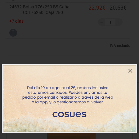
24632
Bolsa 176x250 B5 Caña
22.92€
- 20.63€
CC176250. Caja 250
+7 días
IVA incluido
×
Comprado conjuntamente