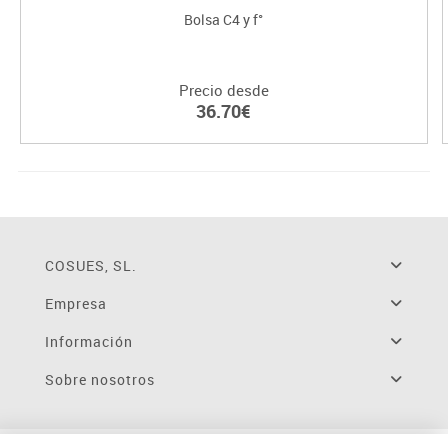
Bolsa C4 y f°
Precio desde
36.70€
COSUES, SL.
Empresa
Información
Sobre nosotros