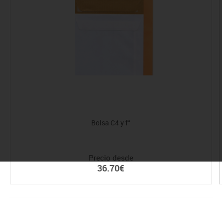
Bolsa C4 y f°
Precio desde
36.70€