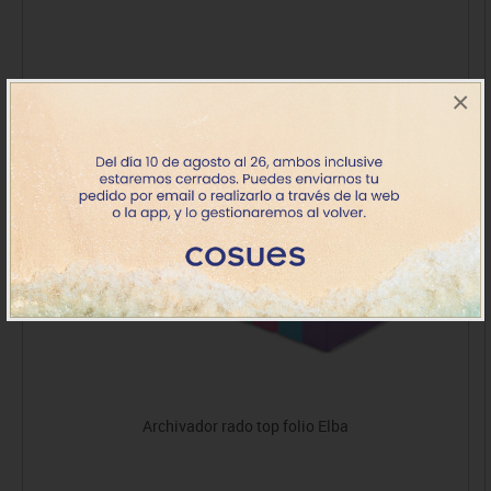
×
Archivador rado top folio Elba