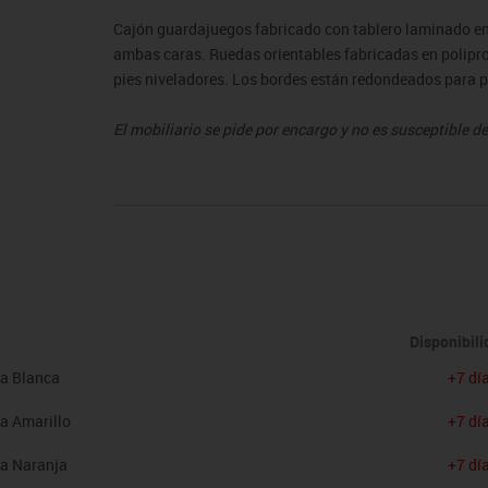
sitores
icomotricidad
Entrenamiento
Micro:bit
Psicomotricidad
Videoproyección
Cajón guardajuegos fabricado con tablero laminado e
es
nkering
Vex robotics
ambas caras. Ruedas orientables fabricadas en polipro
Otros
pies niveladores. Los bordes están redondeados para p
El mobiliario se pide por encargo y no es susceptible 
condiciones.
Disponibil
pa Blanca
+7 dí
a Amarillo
+7 dí
pa Naranja
+7 dí