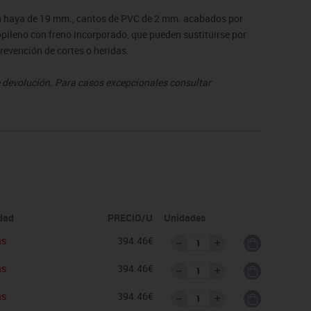
n haya de 19 mm., cantos de PVC de 2 mm. acabados por
pileno con freno incorporado, que pueden sustituirse por
revención de cortes o heridas.
de devolución. Para casos excepcionales consultar
idad
PRECIO/U
Unidades
as
394.46€
as
394.46€
as
394.46€