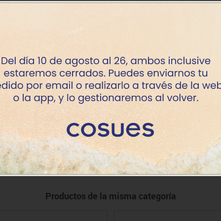
pa Rojo
+7 dí
pa Rosa
+7 dí
a Azul claro
+7 dí
a Azul osc.
+7 dí
a Verde claro
+7 dí
a Verde osc.
+7 dí
pa Haya
+7 dí
Productos de la misma categoría