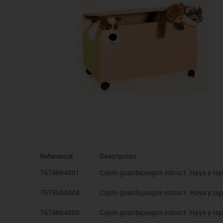
Manualidades
Juegos de mesa
Pizarras, vitrinas y expo
Ps
Material escolar
Juegos simbólicos
Sillas, bancos y taburet
Ti
Plastifica, encuaderna, destruye
Papel y manipulados
Referencia
Descripción
7679664001
Cajón guardajuegos estruct. Haya y ta
7679664004
Cajón guardajuegos estruct. Haya y tap
7679664006
Cajón guardajuegos estruct. Haya y ta