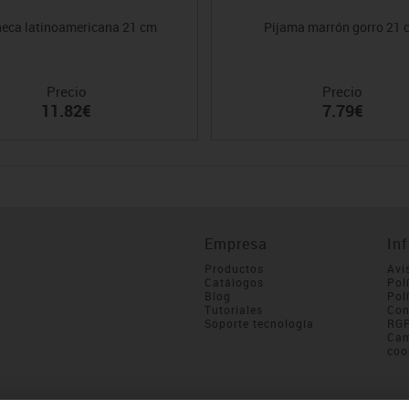
eca latinoamericana 21 cm
Pijama marrón gorro 21 
Precio
Precio
11.82€
7.79€
Empresa
In
Productos
Avi
Catálogos
Pol
Blog
Pol
Tutoriales
Con
Soporte tecnología
RG
Cam
coo