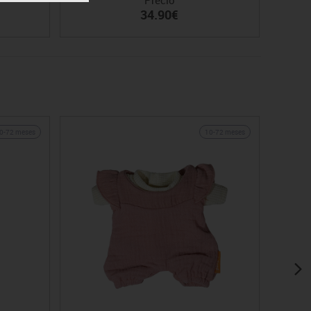
34.90€
0-72 meses
10-72 meses