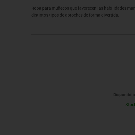
sitores
icomotricidad
Entrenamiento
Micro:bit
Psicomotricidad
Videoproyección
Ropa para muñecos que favorecen las habilidades manip
es
nkering
Vex robotics
distintos tipos de abroches de forma divertida.
Otros
Disponibil
Stoc