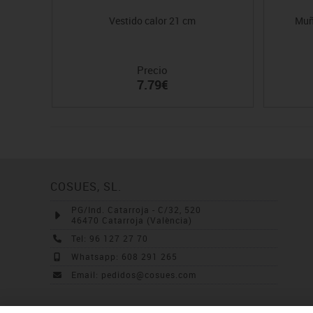
Vestido calor 21 cm
Muñ
Precio
7.79€
COSUES, SL.
PG/Ind. Catarroja - C/32, 520
46470 Catarroja (València)
Tel: 96 127 27 70
Whatsapp: 608 291 265
Email: pedidos@cosues.com