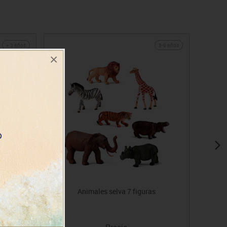
+ 3 años
3-9 años
×
Animales selva 7 figuras
Precio