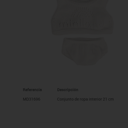
Manualidades
Juegos de mesa
Pizarras, vitrinas y expo
Ps
Material escolar
Juegos simbólicos
Sillas, bancos y taburet
Ti
Plastifica, encuaderna, destruye
Papel y manipulados
Referencia
Descripción
MD31696
Conjunto de ropa interior 21 cm