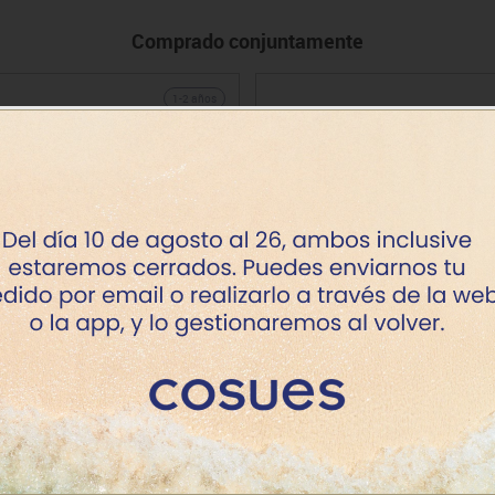
Comprado conjuntamente
1-2 años
Mi planphone Plantoys
Minimobil 9 cm 9 u.
Precio
Precio