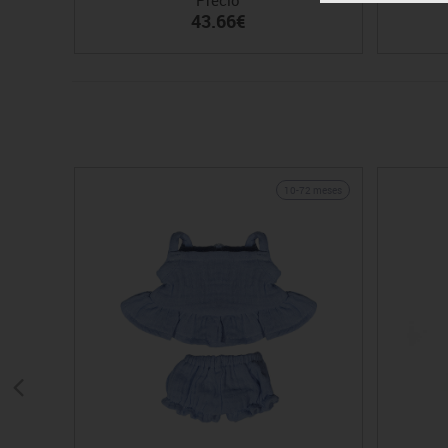
43.66€
10-72 meses