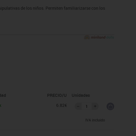
ulativas de los niños. Permiten familiarizarse con los
idad
PRECIO/U
Unidades
k
6.82€
IVA incluido