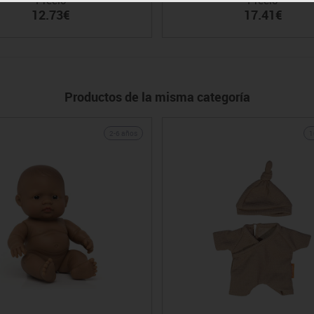
12.73€
17.41€
Productos de la misma categoría
2-6 años
1