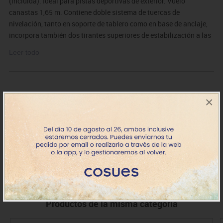
(incluida). Ideal para pistas deportivas de exterior. Vuelo
canastas 1,65 m. Contiene doble sistema de tuercas de
nivelación, tanto en soporte de tablero como en base de anclaje,
incorpora también dos tirantes superiores de estabilización a las
esquinas del soporte del tablero. Tubo de sección cuadrada de
Leer todo
100x100 mm.
×
DE0012758
2 canastas baloncesto deluxe
Consultar
monot. fijas (sin tab./aro)
+7 días
IVA incluido
Productos de la misma categoría