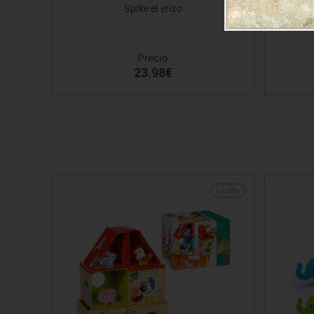
Spike el erizo
Peluc
Precio
23.98€
+ 1 año