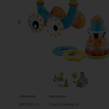
Manualidades
Juegos de mesa
Pizarras, vitrinas y expo
Ps
Material escolar
Juegos simbólicos
Sillas, bancos y taburet
Ti
Plastifica, encuaderna, destruye
Papel y manipulados
Referencia
Descripción
MDTC40113
Caracol Gatea & Go