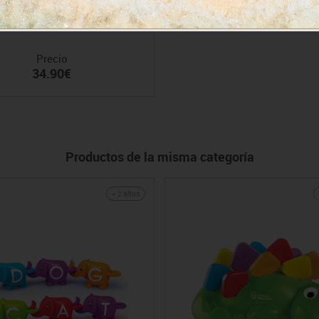
he emocional Emotions Buddy
Precio
34.90€
Productos de la misma categoría
+ 2 años