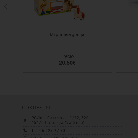
Mi primera granja
Precio
20.50€
COSUES, SL.
PG/Ind. Catarroja - C/32, 520
46470 Catarroja (València)
Tel: 96 127 27 70