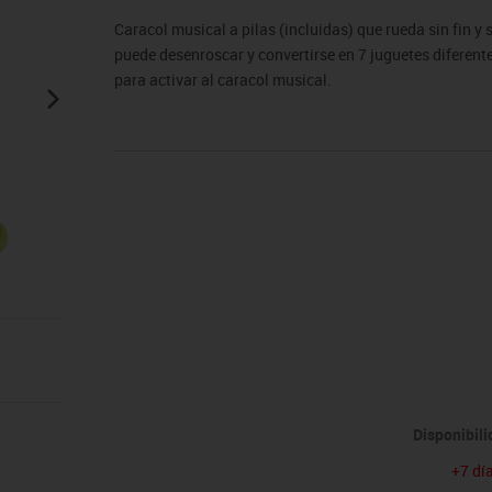
sitores
icomotricidad
Entrenamiento
Micro:bit
Psicomotricidad
Videoproyección
Caracol musical a pilas (incluidas) que rueda sin fin 
es
nkering
Vex robotics
puede desenroscar y convertirse en 7 juguetes diferente
Otros
para activar al caracol musical.
Disponibil
+7 dí