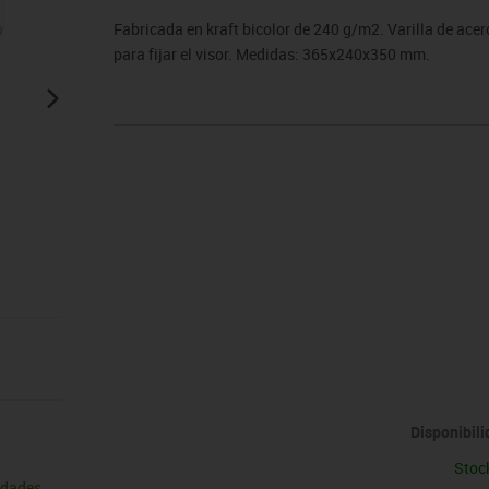
sitores
icomotricidad
Entrenamiento
Micro:bit
Psicomotricidad
Videoproyección
Fabricada en kraft bicolor de 240 g/m2. Varilla de acer
es
nkering
Vex robotics
para fijar el visor. Medidas: 365x240x350 mm.
Otros
Disponibil
Stoc
idades