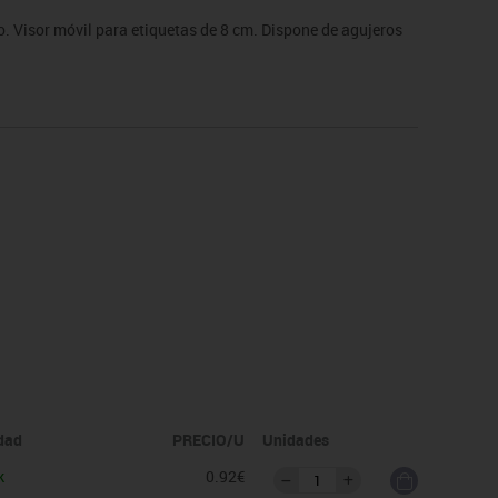
o. Visor móvil para etiquetas de 8 cm. Dispone de agujeros
idad
PRECIO/U
Unidades
k
0.92€