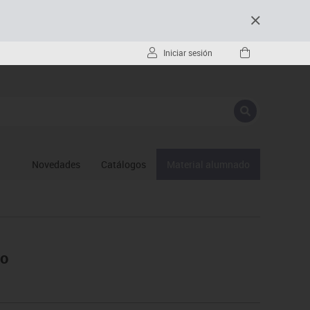
Iniciar sesión
Novedades
Catálogos
Material alumnado
io