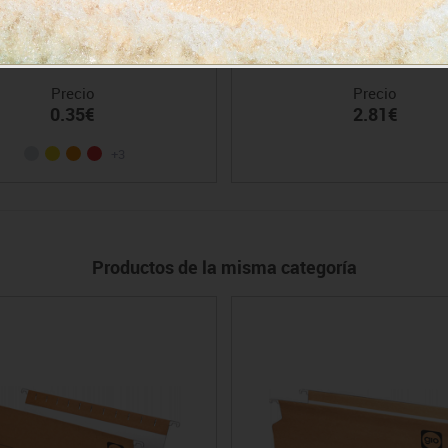
bre pp. A5 broche Descom
Archivador palanca folio lom
Descom
Precio
Precio
0.35€
2.81€
+3
Productos de la misma categoría