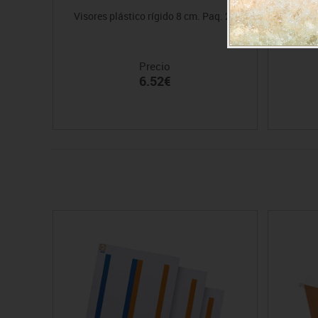
Visores plástico rígido 8 cm. Paq. 25
So
Precio
6.52€