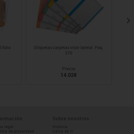
 folio
Etiquetas carpetas visor lateral. Paq.
Car
270
Precio
14.02€
formación
Sobre nosotros
so legal
Historia
ítica de privacidad
Cerca de ti