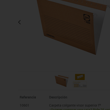
Manualidades
Juegos de mesa
Pizarras, vitrinas y expo
Ps
Material escolar
Juegos simbólicos
Sillas, bancos y taburet
Ti
Plastifica, encuaderna, destruye
Papel y manipulados
Referencia
Descripción
10601
Carpeta colgante visor superior fº
¿Quieres comprar una caja? Pide 25 un